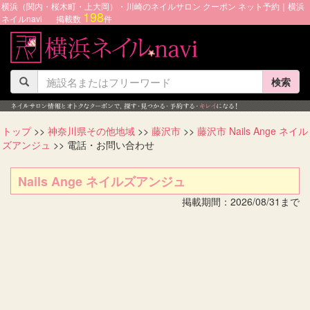
横浜（関内・桜木町・上大岡）・川崎のネイルサロン クーポン ネット予約｜横浜
198
ネイルnavi
掲載数
件
検索
トップ
>>
神奈川県その他地域
>>
藤沢市
>>
藤沢市 Nails Ange ネイル
ズアンジュ
>> 電話・お問い合わせ
Nails Ange ネイルズアンジュ
掲載期間：2026/08/31まで