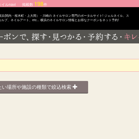
198
ルnavi
掲載数
件
横浜(関内・桜木町・上大岡）・川崎の ネイルサロン専門のポータルサイト! ジェルネイル、ス
カルプ、ネイルアート、etc... 横浜のネイルサロン情報とお得なクーポンをネット予約!
たい場所や施設の種類で絞込検索