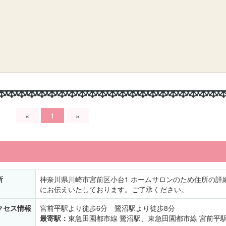
«
1
»
所
神奈川県川崎市宮前区小台1 ホームサロンのため住所の詳
にお伝えいたしております。ご了承ください。
クセス情報
宮前平駅より徒歩6分 鷺沼駅より徒歩8分
最寄駅：
東急田園都市線 鷺沼駅、東急田園都市線 宮前平