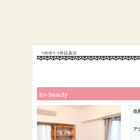
1件中1-1件目表示
tm-beauty
住
ア