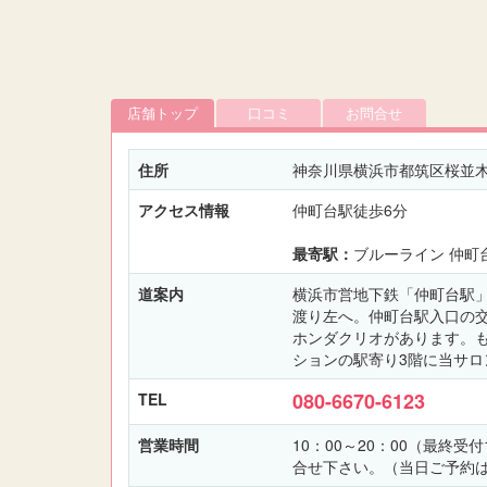
店舗トップ
口コミ
お問合せ
住所
神奈川県横浜市都筑区桜並木
アクセス情報
仲町台駅徒歩6分
最寄駅：
ブルーライン 仲町
道案内
横浜市営地下鉄「仲町台駅
渡り左へ。仲町台駅入口の
ホンダクリオがあります。
ションの駅寄り3階に当サロ
080-6670-6123
TEL
営業時間
10：00～20：00（最終
合せ下さい。（当日ご予約