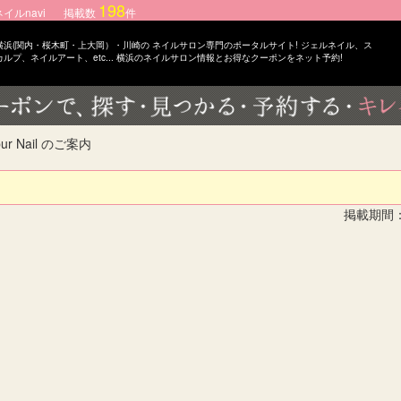
198
ルnavi
掲載数
件
横浜(関内・桜木町・上大岡）・川崎の ネイルサロン専門のポータルサイト! ジェルネイル、ス
カルプ、ネイルアート、etc... 横浜のネイルサロン情報とお得なクーポンをネット予約!
r Nail のご案内
掲載期間：2