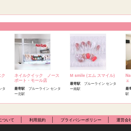
(エク
ネイルクイック ノース
М smile (エム スマイル)
Na
ポート・モール店
ェ
最寄駅
ブルーライン センタ
ンタ
最寄駅
ブルーライン センタ
最
ー南駅
ー北駅
駅
について
利用規約
プライバシーポリシー
運営会