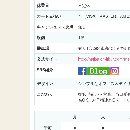
休業日
不定休
カード支払い
可（VISA、MASTER、AME
キャッシュレス決済
無し
設備
1席
駐車場
有り1台\500車高155まで
公式サイト
http://nailsalon-libur.com/at
SNS紹介
デザイン
シンプルなオフィス＆デイ
こだわり
朝10時前から営業、当日受
名OK、お子様連れOK、ド
月
火
午前
●
●