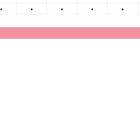
●
●
●
●
●