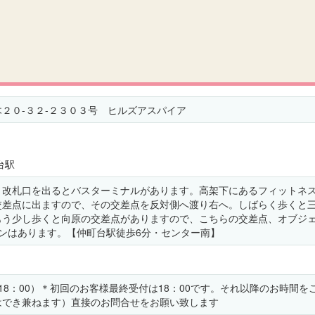
２０-３２-２３０３号 ヒルズアスパイア
台駅
」改札口を出るとバスターミナルがあります。高架下にあるフィットネ
交差点に出ますので、その交差点を反対側へ渡り右へ。しばらく歩くと
もう少し歩くと向原の交差点がありますので、こちらの交差点、オブジ
ンはあります。【仲町台駅徒歩6分・センター南】
受付18：00）＊初回のお客様最終受付は18：00です。それ以降のお時間
はでき兼ねます）直接のお問合せをお願い致します