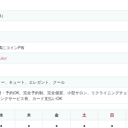
X）
近隣にコインP有
suko/
リー、キュート、エレガント、クール
付・予約OK、完全予約制、完全個室、小型サロン、リクライニングチェ
リンクサービス有、カード支払いOK
水
木
金
土
日
●
●
●
●
●