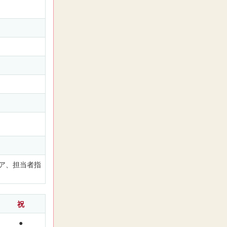
ア、担当者指
祝
●