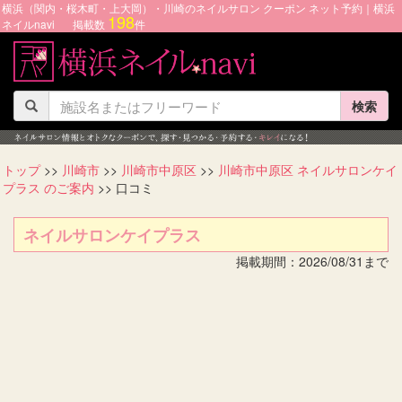
横浜（関内・桜木町・上大岡）・川崎のネイルサロン クーポン ネット予約｜横浜
198
ネイルnavi
掲載数
件
検索
トップ
>>
川崎市
>>
川崎市中原区
>>
川崎市中原区 ネイルサロンケイ
プラス のご案内
>> 口コミ
ネイルサロンケイプラス
掲載期間：2026/08/31まで